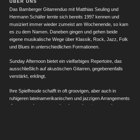
ÜBER UNS
Das Bamberger Gitarrenduo mit Matthias Seuling und
Hermann Schäfer lernte sich bereits 1997 kennen und
musiziert immer wieder zumeist am Wochenende, so kam
es zu dem Namen. Daneben gingen und gehen beide
eigene musikalische Wege über Klassik, Rock, Jazz, Folk
und Blues in unterschiedlichen Formationen.
Sunday Afternoon bietet ein vielfarbiges Repertoire, das
ausschließlich auf akustischen Gitarren, gegebenenfalls
verstärkt, erklingt.
Ihre Spielfreude schafft in oft groovigen, aber auch in
ruhigeren lateinamerikanischen und jazzigen Arrangements
die passende – anregende oder auch entspannende –
Atmosphäre zum Zurücklehnen und Zuhören.
Für unterschiedlichste Anlässe, ob effektvoll, konzertant,
als musikalische Begleitung oder als klangvolle